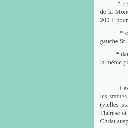
* celui d
de la Mont
200 F pour
* ceux de
gauche St 
* dans la
la même p
Les ornem
les statue
(vielles s
Thérèse et
Christ sus