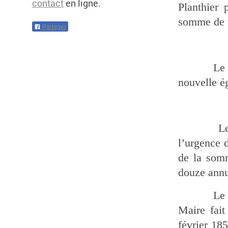
contact
en ligne.
Planthier 
somme de 
Partager
Le 10 déc
nouvelle ég
Le Consei
l’urgence 
de la som
douze annu
Le 1er av
Maire fait
février 185