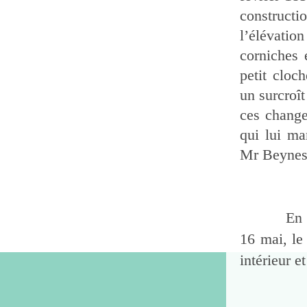
constructio
l’élévatio
corniches 
petit cloc
un surcroî
ces change
qui lui ma
Mr Beynes
En 1863
16 mai, le
intérieur et