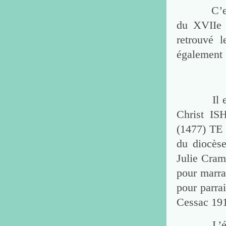
C’est en 
du XVIIe 
retrouvé l
également 
Il existe
Christ 
(1477) TE
du diocèse
Julie Cram
pour marra
pour parra
Cessac 19
L’église 