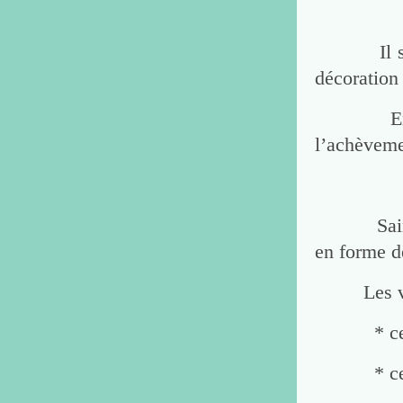
Il semble
décoration 
Entre la
l’achèvemen
Saint Bon
en forme de
Les vit
* celui d
* celui de