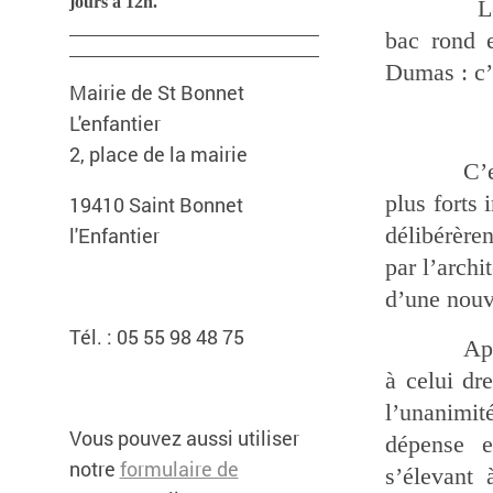
jours à 12h.
Les reste
bac rond e
Dumas : c’é
Mairie de St Bonnet
L'enfantier
2, place de la mairie
C’est le 
plus forts
19410 Saint Bonnet
l'Enfantier
délibérère
par l’arch
d’une nouv
Tél. : 05 55 98 48 75
Après avo
à celui dr
l’unanimi
Vous pouvez aussi utiliser
dépense e
notre
formulaire de
s’élevant