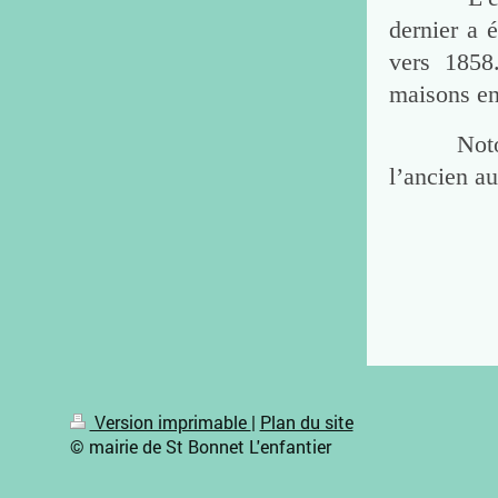
dernier a é
vers 1858
maisons en
Notons que
l’ancien au
Version imprimable
|
Plan du site
© mairie de St Bonnet L'enfantier