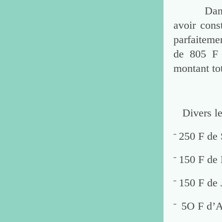
Dans sa s
avoir cons
parfaiteme
de 805 F 
montant tot
Divers leg
250 F de 
¨
150 F de
¨
150 F de 
¨
5O F d’
¨